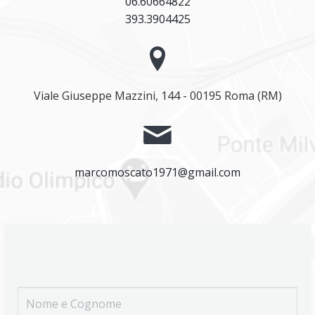
06.60664822
393.3904425
Viale Giuseppe Mazzini, 144 - 00195 Roma (RM)
marcomoscato1971@gmail.com