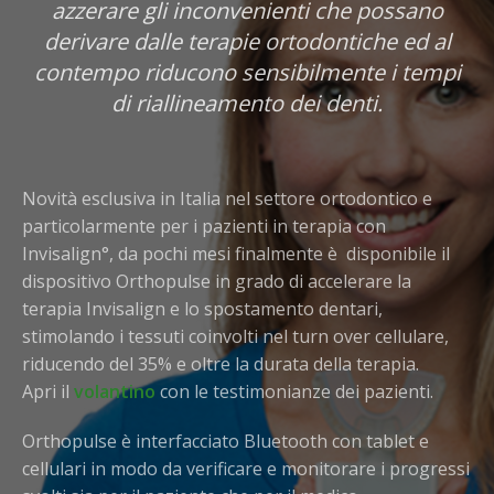
azzerare gli inconvenienti che possano
derivare dalle terapie ortodontiche ed al
contempo riducono sensibilmente i tempi
di riallineamento dei denti.
Novità esclusiva in Italia nel settore ortodontico e
particolarmente per i pazienti in terapia con
Invisalign°, da pochi mesi finalmente è disponibile il
dispositivo Orthopulse in grado di accelerare la
terapia Invisalign e lo spostamento dentari,
stimolando i tessuti coinvolti nel turn over cellulare,
riducendo del 35% e oltre la durata della terapia.
Apri il
volantino
con le testimonianze dei pazienti.
Orthopulse è interfacciato Bluetooth con tablet e
cellulari in modo da verificare e monitorare i progressi