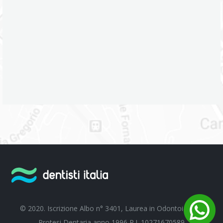
© 2020. Iscrizione Albo n° 3401, Laurea in Odontoiatria e
Protesi Dentaria anno 1996 P.I. 10271670589