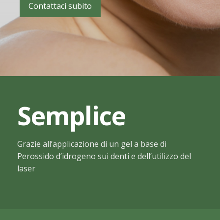
Contattaci subito
Contatti
Protesi estetica
Casi Clinici
Ortodonzia invisalign
Selfie&Funny
Faccette estetiche
Video
Chirurgia estrattiva
Parodontologia
Semplice
Gnatologia
Conservativa
Grazie all’applicazione di un gel a base di
Perossido d’idrogeno sui denti e dell’utilizzo del
Pedodonzia
laser
Sbiancamento dentale
Igiene orale